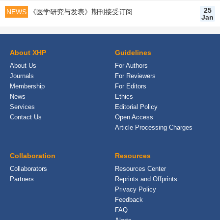
25
NEWS
《医学研究与发表》期刊接受订阅
Jan
About XHP
Guidelines
About Us
For Authors
Journals
For Reviewers
Membership
For Editors
News
Ethics
Services
Editorial Policy
Contact Us
Open Access
Article Processing Charges
Collaboration
Resources
Collaborators
Resources Center
Partners
Reprints and Offprints
Privacy Policy
Feedback
FAQ