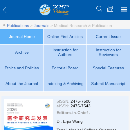
Publications
>
Journals
>
Medical Research & Publication
Journal Home
Online First Articles
Current Issue
Instruction for
Instruction for
Archive
Authors
Reviewers
Ethics and Policies
Editorial Board
Special Features
About the Journal
Indexing & Archiving
Submit Manuscript
pISSN:
2475-7500
eISSN:
2475-7543
Editors-in-Chief :
Dr. Erjia Wang