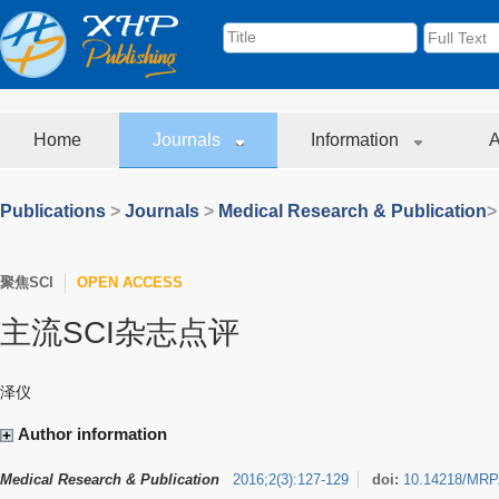
Home
Journals
Information
A
Publications
>
Journals
>
Medical Research & Publication
>
聚焦SCI
OPEN ACCESS
主流SCI杂志点评
泽仪
Author information
Medical Research & Publication
2016
;
2
(
3
)
:
127-129
doi:
10.14218/MRP