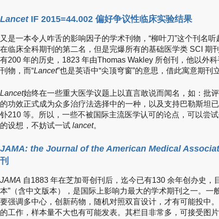
Lancet
IF 2015=44.002 偏好争议性临床实验结果
又是一本令人咋舌的影响因子的学术刊物，“柳叶刀”这个刊名
在临床全科期刊的第二名，但是完爆所有的基础医学类 SCI 
有200 年的历史，1823 年由Thomas Wakley 所创刊，他
刊物，而“
Lancet
”也是英语中“尖顶穹窗”的意思，借此寓意期刊
Lancet
始终在一些重大医学议题上以直言敢说而闻名，如：批评
的功效正式成为众多治疗法选择中的一种，以及支持巴勒斯坦已
钋210 等。所以，一些不被国际主流医学认可的论点，可以尝
的设想，不妨试一试
lancet
。
JAMA: the Journal of the American Medical Associa
刊
JAMA
自1883 年在芝加哥创刊后，迄今已有130 余年创办史，
本”（含中文版本），是国际上影响力最大的学术期刊之一。一
要强调多中心，创新药物，随机对照双盲设计，才有可能投中。
的工作，样本量不大也有可能发表。其栏目非常多，可接受图片chal