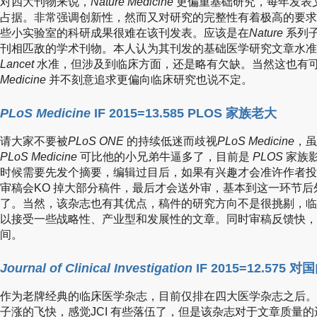
对四大刊物来说，
Nature Medicine
更偏重基础研究，每年发表文
占据。非常强调创新性，然而又对研究的完整性有着极高的要求
些小实验室的科研成果很难在该刊发表。应该是在
Nature
系列
刊相匹敌的学术刊物。本人认为其刊发的基础医学研究文章水准
Lancet
水准，但涉及到临床方面，还是略有欠缺。当然这也有
Medicine
并不刻意追求更偏向临床研究也说不定。
PLoS Medicine
IF 2015=13.585 PLOS 家族老大
请大家不要被
PLoS ONE
的持续低迷而歧视
PLoS Medicine
，虽
PLoS Medicine
可比他的小兄弟牛逼多了，目前是
PLOS
家族
时候需要先发个摘要，编辑过目后，如果有兴趣才会准许作者投
审稿会KO 掉大部分稿件，最后才会送外审，基本到这一环节后
了。当然，该杂志也有其优点，稿件的研究方向不是很挑剔，临
以接受一些战略性、产业型和发展性的文章。同时审稿反馈快，
间。
Journal of Clinical Investigation
IF 2015=12.57
作为老牌经典的临床医学杂志，目前仅排在四大医学杂志之后。
子涨的飞快，感觉JCI 有些落伍了，但是该杂志对于文章质量