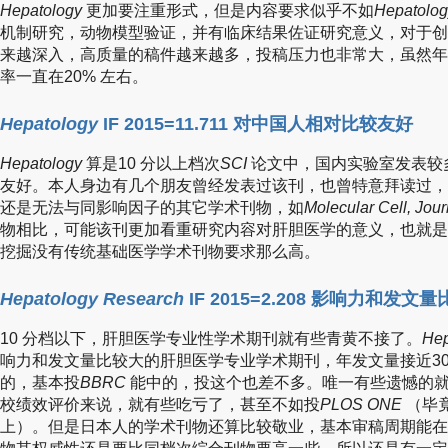
Hepatology
更加要注重形式，但是内容要求似乎不如
Hepatolog
机制研究，动物模型验证，并有临床结果佐证研究意义，对于创
来越深入，高质量的稿件越来越多，投稿压力也非常大，虽然年发
率一直在20% 左右。
Hepatology
IF 2015=11.711 对中国人相对比较友好
Hepatology
算是10 分以上档次
SCI
论文中，国内实验室发表较
友好。本人身边有几个朋友曾经发表过该刊，也曾特意拜读过，
还是无法与同影响因子的其它学术刊物，如
Molecular Cell, Journ
物相比，可能该刊更加看重研究内容对肝胆医学的意义，也就是
挖掘没有传统基础医学学术刊物要求那么高。
Hepatology Research
IF 2015=2.208 影响力和发文
10 分档以下，肝胆医学专业性学术期刊就有些青黄不接了。
Hep
响力和发文量比较大的肝胆医学专业学术期刊，年发文量接近30
的，基本投
BBRC
能中的，投这个也差不多。唯一有些遗憾的就是
校绩效评价来说，就有些吃亏了，甚至不如投
PLOS ONE
（毕
上）。但是日本人的学术刊物还算比较敬业，基本审稿周期能在