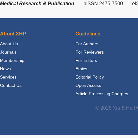
Medical Research & Publication
pISSN 2475-7500
eI
About XHP
Guidelines
About Us
For Authors
Journals
For Reviewers
Membership
For Editors
News
Ethics
Services
Editorial Policy
Contact Us
Open Access
Article Processing Charges
© 2026 Xia & He Pu