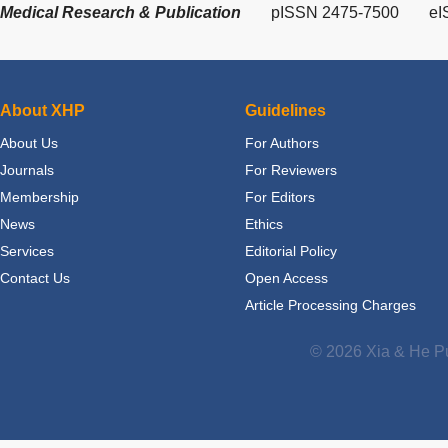
Medical Research & Publication
pISSN 2475-7500
eI
About XHP
Guidelines
About Us
For Authors
Journals
For Reviewers
Membership
For Editors
News
Ethics
Services
Editorial Policy
Contact Us
Open Access
Article Processing Charges
© 2026 Xia & He Pu