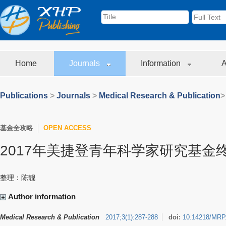
Home
Journals
Information
A
Publications
>
Journals
>
Medical Research & Publication
>
基金全攻略
OPEN ACCESS
2017年美捷登青年科学家研究基金
整理：陈靓
Author information
Medical Research & Publication
2017
;
3
(
1
)
:
287-288
doi:
10.14218/MRP