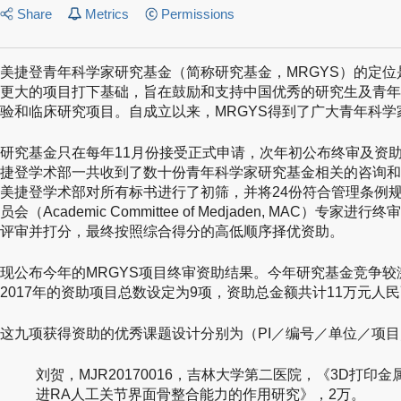
Share
Metrics
Permissions
美捷登青年科学家研究基金（简称研究基金，MRGYS）的定位
更大的项目打下基础，旨在鼓励和支持中国优秀的研究生及青年
验和临床研究项目。自成立以来，MRGYS得到了广大青年科
研究基金只在每年11月份接受正式申请，次年初公布终审及资助结
捷登学术部一共收到了数十份青年科学家研究基金相关的咨询和
美捷登学术部对所有标书进行了初筛，并将24份符合管理条例
员会（Academic Committee of Medjaden, MAC）
评审并打分，最终按照综合得分的高低顺序择优资助。
现公布今年的MRGYS项目终审资助结果。今年研究基金竞争
2017年的资助项目总数设定为9项，资助总金额共计11万元人
这九项获得资助的优秀课题设计分别为（PI／编号／单位／项
刘贺，MJR20170016，吉林大学第二医院，《3D打印金
进RA人工关节界面骨整合能力的作用研究》，2万。