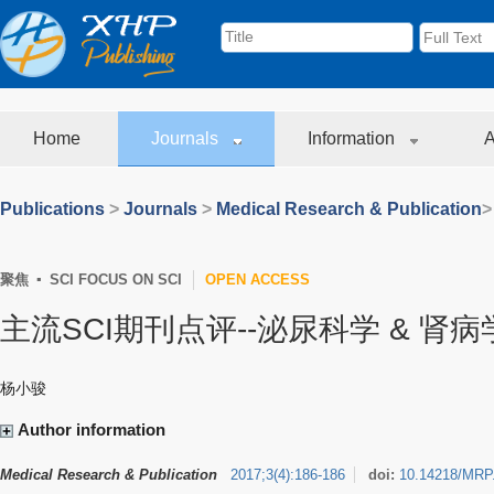
Home
Journals
Information
A
Publications
>
Journals
>
Medical Research & Publication
>
聚焦 ▪ SCI FOCUS ON SCI
OPEN ACCESS
主流SCI期刊点评--泌尿科学 & 肾病
杨小骏
Author information
Medical Research & Publication
2017
;
3
(
4
)
:
186-186
doi:
10.14218/MRP