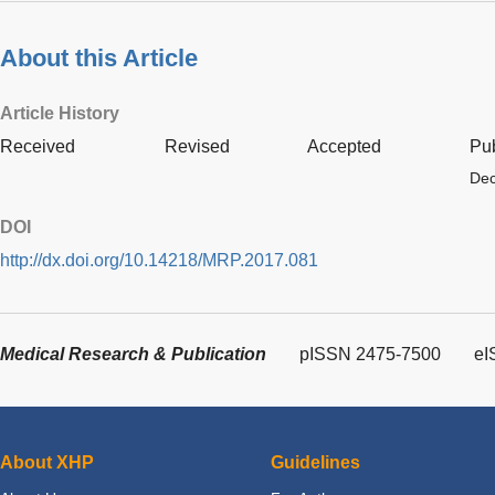
About this Article
Article History
Received
Revised
Accepted
Pu
Dec
DOI
http://dx.doi.org/10.14218/MRP.2017.081
Medical Research & Publication
pISSN 2475-7500
eI
About XHP
Guidelines