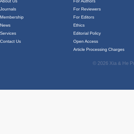
About Us
For Authors
Journals
For Reviewers
Membership
For Editors
News
Ethics
Services
Editorial Policy
Contact Us
Open Access
Article Processing Charges
© 2026 Xia & He Pu