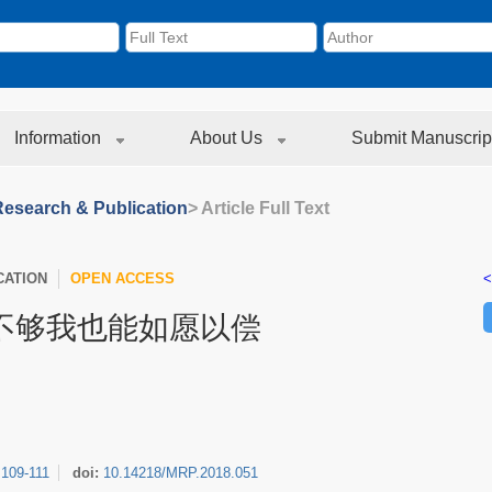
Information
About Us
Submit Manuscrip
Research & Publication
> Article Full Text
CATION
OPEN ACCESS
<
不够我也能如愿以偿
:
109-111
doi:
10.14218/MRP.2018.051