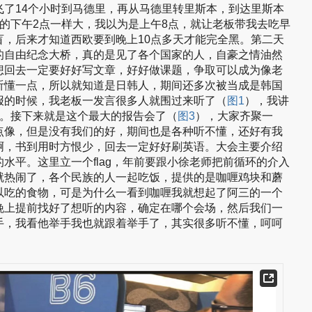
飞了14个小时到马德里，再从马德里转里斯本，到达里斯本
的下午2点一样大，我以为是上午8点，就让老板带我去吃早
盲，后来才知道西欧要到晚上10点多天才能完全黑。第二天
的自由纪念大桥，真的是见了各个国家的人，自豪之情油然
想回去一定要好好写文章，好好做课题，争取可以成为像老
听懂一点，所以就知道是日韩人，期间还多次被当成是韩国
报的时候，我老板一发言很多人就围过来听了（
图1
），我讲
。接下来就是这个最大的报告会了（
图3
），大家齐聚一
点像，但是没有我们的好，期间也是各种听不懂，还好有我
啊，书到用时方恨少，回去一定好好刷英语。大会主要介绍
水平。这里立一个flag，年前要跟小徐老师把前循环的介入
就热闹了，各个民族的人一起吃饭，提供的是咖喱鸡块和蘑
以吃的食物，可是为什么一看到咖喱我就想起了阿三的一个
晚上提前找好了想听的内容，确定在哪个会场，然后我们一
手，我看他举手我也就跟着举手了，其实很多听不懂，呵呵