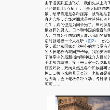
由于没买到直达飞机，我们先从上海
已经是晚上8点多了，可是太阳跟国内
饭，结果肯定是各种嫌弃，被骂地理
直奔会场，会场对面就是横跨特茹河
而生，真的也是为国争光了。当时就
板这样的男人。日本和韩国的发音能
人。当向各个国家的人展示我们的壁
话时就老板一个人在听（
图2
），伤心
堂，跟北京国家会议中心的大会堂有
的大神老板给我同声传译。我的英语
了脑卒中的最新指南和神经介入目前的
手术努力掌握。接下来大家一起吃饭
菇酱鸡块，鸡肉果然是各个民族都可
梗……接下来的几天会议，老板都是
起去听，会上老板各种互动，各种举
呵呵……