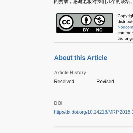
的赞助，感谢老板对我们几个的栽培
Copyrigh
distribu
Noncomm
commerci
the orig
About this Article
Article History
Received
Revised
DOI
http://dx.doi.org/10.14218/MRP.2018.