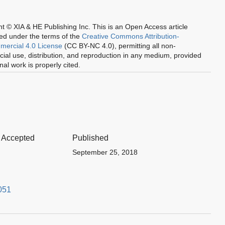
。
t © XIA & HE Publishing Inc.
This is an Open Access article
ted under the terms of the
Creative Commons Attribution-
ercial 4.0 License
(CC BY-NC 4.0), permitting all non-
al use, distribution, and reproduction in any medium, provided
inal work is properly cited.
Accepted
Published
September 25, 2018
051