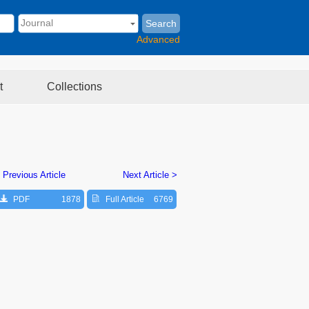
Search
Advanced
t
Collections
 Previous Article
Next Article >
PDF
1878
Full Article
6769