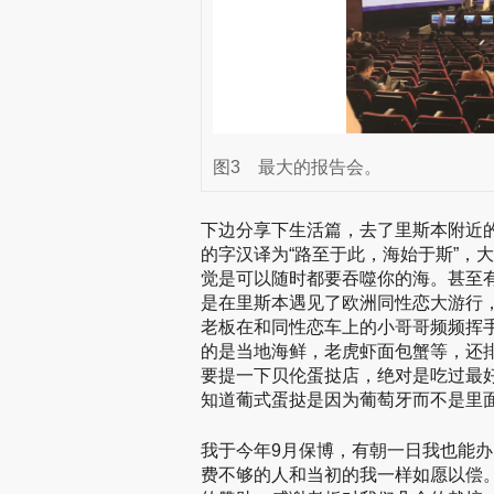
图3
最大的报告会。
下边分享下生活篇，去了里斯本附近
的字汉译为“路至于此，海始于斯”，
觉是可以随时都要吞噬你的海。甚至
是在里斯本遇见了欧洲同性恋大游行
老板在和同性恋车上的小哥哥频频挥
的是当地海鲜，老虎虾面包蟹等，还
要提一下贝伦蛋挞店，绝对是吃过最
知道葡式蛋挞是因为葡萄牙而不是里
我于今年9月保博，有朝一日我也能办
费不够的人和当初的我一样如愿以偿