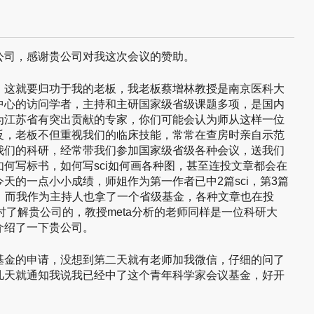
公司，感谢贵公司对我这次会议的赞助。
，这就要归功于我的老板，我老板蔡增林教授是南京医科大
中心的访问学者，主持和主研国家级省级课题多项，是国内
为江苏省有突出贡献的专家，你们可能会认为师从这样一位
反，老板不但重视我们的临床技能，常常在查房时亲自示范
我们的科研，经常带我们参加国家级省级各种会议，送我们
何写标书，如何写sci如何画各种图，甚至连投文章都会在
天的一点小小成绩，师姐作为第一作者已中2篇sci，第3篇
再投，而我作为主持人也拿了一个省级基金，各种文章也在投
时了解贵公司的，教授meta分析的老师同样是一位科研大
介绍了一下贵公司。
基金的申请，没想到第二天就有老师加我微信，仔细的问了
几天就通知我说我已经中了这个青年科学家会议基金，好开