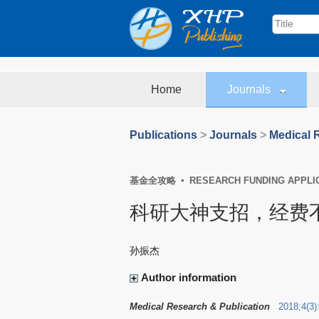
Home
Journals
Publications
>
Journals
>
Medical 
基金全攻略 ▪ RESEARCH FUNDING APPLI
科研大神支招，经费
孙振杰
Author information
Medical Research & Publication
2018
;
4
(
3
)