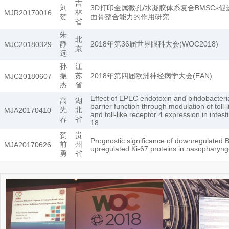
吉
刘
3D打印金属微孔/水凝胶体系复合BMSCs促
林
MJR20170016
贺
面骨整合能力的作用研究
省
朱
北
静
2018年第36届世界眼科大会(WOC2018)
MJC20180329
京
远
孙
江
振
苏
2018年第四届欧洲神经病学大会(EAN)
MJC20180607
杰
省
Effect of EPEC endotoxin and bifidobacteria
高
湖
barrier function through modulation of toll-
先
北
MJA20170410
and toll-like receptor 4 expression in intestin
春
省
18
贺
贵
Prognostic significance of downregulated
前
州
MJA20170626
upregulated Ki-67 proteins in nasopharyn
勇
省