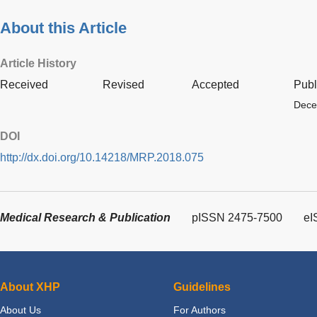
About this Article
Article History
Received
Revised
Accepted
Publ
Dece
DOI
http://dx.doi.org/10.14218/MRP.2018.075
Medical Research & Publication
pISSN 2475-7500
eI
About XHP
Guidelines
About Us
For Authors