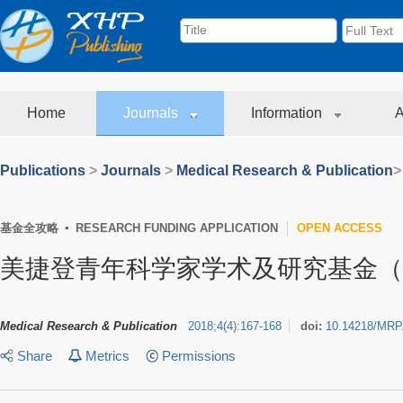
Home
Journals
Information
A
Publications
>
Journals
>
Medical Research & Publication
>
基金全攻略 ▪ RESEARCH FUNDING APPLICATION
OPEN ACCESS
美捷登青年科学家学术及研究基金（M
Medical Research & Publication
2018
;
4
(
4
)
:
167-168
doi:
10.14218/MRP
Share
Metrics
Permissions