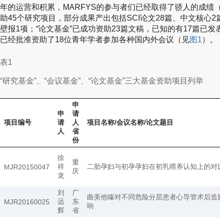
年的运营和积累，MARFYS的参与者们已经取得了骄人的成绩
助45个研究项目，部分成果产出包括SCI论文28篇、中文核心
壁报1项；“论文基金”已成功资助23篇文稿，已知的有17篇已发
已经批准资助了18位青年学者参加各种国内外会议（见
图1
）。
表1
“研究基金”、“会议基金”、“论文基金”三大基金资助项目列举
申
申
请
项目编号
请
人
项目名称/会议名称/论文题目
人
省
份
徐
重
祥
二胎孕妇与初孕孕妇在初乳喂养认知上的对
MJR20150047
庆
龙
刘
广
曲美他嗪对不同危险分层患者心导管术后造
远
东
MJR20160025
响
辉
省