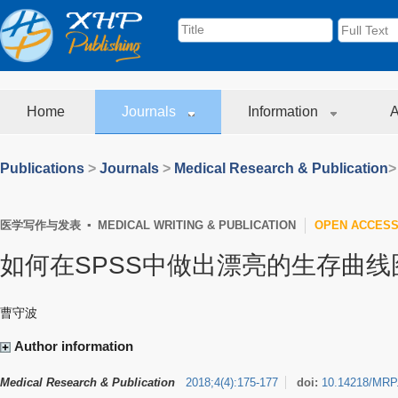
Home
Journals
Information
A
Publications
>
Journals
>
Medical Research & Publication
>
医学写作与发表 ▪ MEDICAL WRITING & PUBLICATION
OPEN ACCES
如何在SPSS中做出漂亮的生存曲线
曹守波
Author information
Medical Research & Publication
2018
;
4
(
4
)
:
175-177
doi:
10.14218/MRP