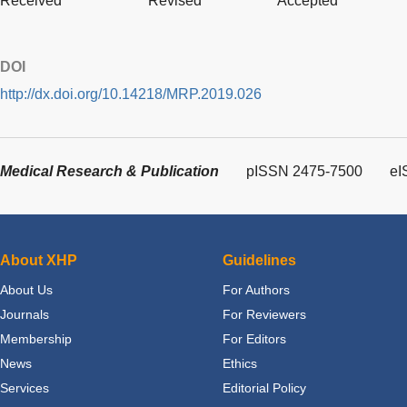
Received
Revised
Accepted
DOI
http://dx.doi.org/10.14218/MRP.2019.026
Medical Research & Publication
pISSN 2475-7500
eI
About XHP
Guidelines
About Us
For Authors
Journals
For Reviewers
Membership
For Editors
News
Ethics
Services
Editorial Policy