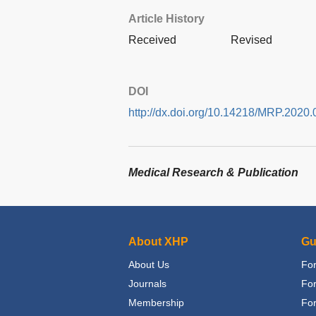
Article History
Received
Revised
DOI
http://dx.doi.org/10.14218/MRP.2020.
Medical Research & Publication
About XHP
Gu
About Us
For
Journals
Fo
Membership
For