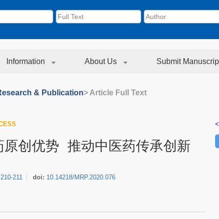
Information
About Us
Submit Manuscrip
Research & Publication
> Article Full Text
CESS
<
医药原创优势 推动中医药传承创新
:
210-211
doi:
10.14218/MRP.2020.076