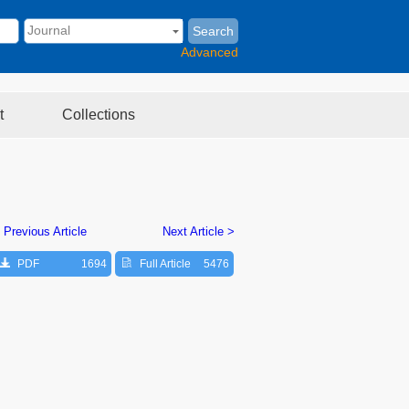
Search
Advanced
t
Collections
 Previous Article
Next Article >
PDF
1694
Full Article
5476