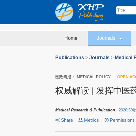
Home
Journals
Publications
>
Journals
>
Medical 
医政简报 ▪ MEDICAL POLICY
OPEN AC
权威解读 | 发挥中
Medical Research & Publication
2020
;
6
(
4
)
Share
Metrics
Permissions