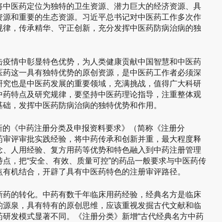
将中医药定位为独特的卫生资源、潜力巨大的经济资源、具
资源和重要的生态资源。习近平总书记对中医药工作多次作
规律，传承精华、守正创新，充分发挥中医药防病治病的独
击疫情中彰显特色优势，为人类健康贡献中国智慧和中医药
医药这一具有独特优势的原创资源，是中医药工作者必须深
研究也是中医药发展的重要领域，充满挑战，值得广大科研
中药特点及研究规律，要坚持中医药理论指导，注重整体观
基础，发挥中医药防病治病的独特优势和作用。
布了新的《中药注册分类及申报资料要求》（简称《注册分
药审评审批实践经验，将中药传承和创新并重，最大程度释
念、人用经验、复方用药等优势和特色融入到中药注册管理
点，把“安全、有效、质量可控”的药品一般要求与中医药传
点有机结合，开辟了具有中医药特色的注册审评路径。
新药的转化。中药有数千年临床用药经验，经典名方是临床
的源泉，具有特有的原创思维，应该重视发掘古代文献和临
药研发模式显著不同。《注册分类》新增“古代经典名方中药