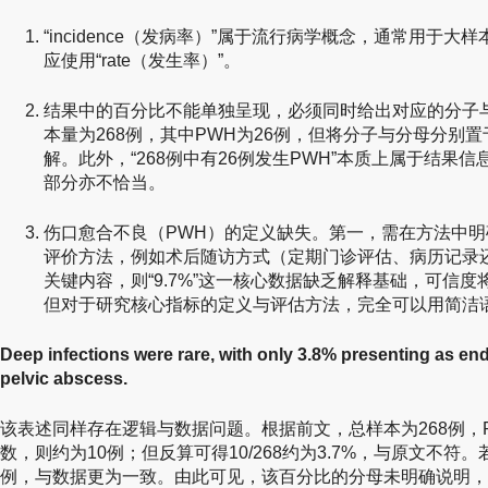
“incidence（发病率）”属于流行病学概念，通常用于
应使用“rate（发生率）”。
结果中的百分比不能单独呈现，必须同时给出对应的分子
本量为268例，其中PWH为26例，但将分子与分母分别
解。此外，“268例中有26例发生PWH”本质上属于结果
部分亦不恰当。
伤口愈合不良（PWH）的定义缺失。第一，需在方法中
评价方法，例如术后随访方式（定期门诊评估、病历记录
关键内容，则“9.7%”这一核心数据缺乏解释基础，可信
但对于研究核心指标的定义与评估方法，完全可以用简洁
Deep infections were rare, with only 3.8% presenting as en
pelvic abscess.
该表述同样存在逻辑与数据问题。根据前文，总样本为268例，PW
数，则约为10例；但反算可得10/268约为3.7%，与原文不符。
例，与数据更为一致。由此可见，该百分比的分母未明确说明，