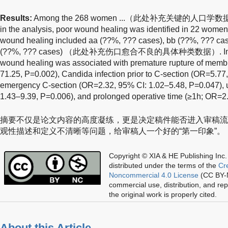
Results:
Among the 268 women ...（此处补充关键的人口学
in the analysis, poor wound healing was identified in 22 women 
wound healing included aa (??%, ??? cases), bb (??%, ??? cas
(??%, ??? cases) （此处补充伤口愈合不良的具体种类数据）. In multiv
wound healing was associated with premature rupture of mem
71.25, P=0.002), Candida infection prior to C-section (OR=5.77
emergency C-section (OR=2.32, 95% CI: 1.02–5.48, P=0.047), u
1.43–9.39, P=0.006), and prolonged operative time (≥1h; OR=2.
摘要不仅是论文内容的高度凝练，更是决定稿件能否进入审稿流
观性描述和定义不清晰等问题，给审稿人一个好的“第一印象”。
Copyright © XIA & HE Publishing Inc.
distributed under the terms of the
Cr
Noncommercial 4.0 License
(CC BY-N
commercial use, distribution, and re
the original work is properly cited.
About this Article