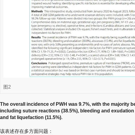
图2
The overall incidence of PWH was 9.7%, with the majority bei
including suture reactions (38.5%), bleeding and exudation
and fat liquefaction (11.5%).
该表述存在多方面问题：