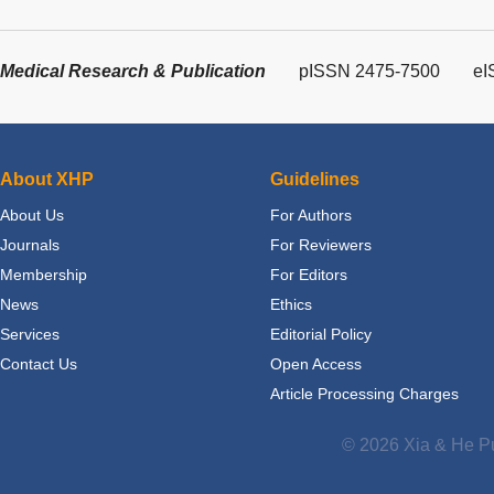
Medical Research & Publication
pISSN 2475-7500
eI
About XHP
Guidelines
About Us
For Authors
Journals
For Reviewers
Membership
For Editors
News
Ethics
Services
Editorial Policy
Contact Us
Open Access
Article Processing Charges
© 2026 Xia & He Pu