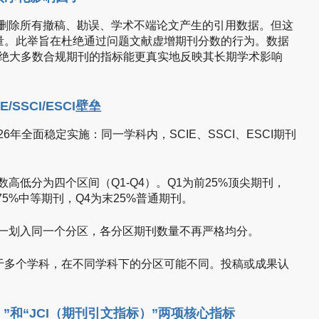
底删除所有撤稿、勘误、学术不端论文产生的引用数据。但这
量。此举旨在杜绝通过问题文献虚增期刊分数的行为。数据
，绝大多数合规期刊的指标能更真实地反映其长期学术影响
SSCI/ESCI壁垒
26年全面稳定实施：同一学科内，SCIE、SSCI、ESCI期刊
。
数高低分为四个区间（Q1-Q4）。Q1为前25%顶尖期刊，
%-75%中等期刊，Q4为末25%普通期刊。
统一划入同一个分区，各分区期刊数量不再严格均分。
于多个学科，在不同学科下的分区可能不同。投稿或成果认
子）”和“JCI（期刊引文指标）”两项核心指标