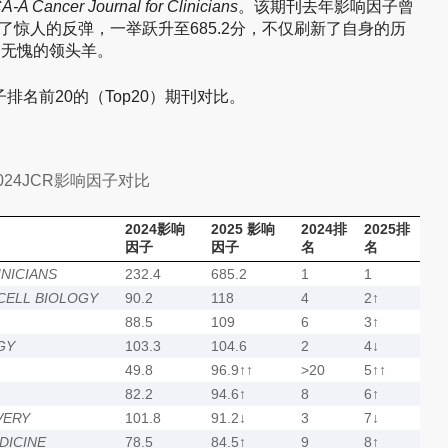
A-A Cancer Journal for Clinicians
。该期刊去年影响因子曾
现了惊人的反弹，一举跃升至685.2分，不仅刷新了自身的历
之无愧的领头羊。
子排名前20的（Top20）期刊对比。
2024JCR影响因子对比
2024影响
2025 影响
2024排
2025排
因子
因子
名
名
NICIANS
232.4
685.2
1
1
CELL BIOLOGY
90.2
118
4
2↑
88.5
109
6
3↑
GY
103.3
104.6
2
4↓
49.8
96.9↑↑
>20
5↑↑
82.2
94.6↑
8
6↑
VERY
101.8
91.2↓
3
7↓
DICINE
78.5
84.5↑
9
8↑