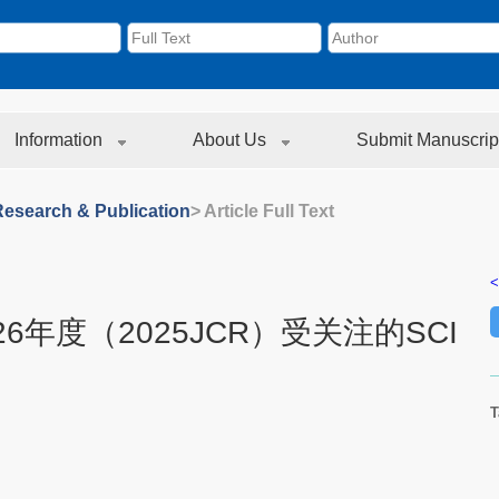
Information
About Us
Submit Manuscrip
Research & Publication
> Article Full Text
<
6年度（2025JCR）受关注的SCI
T