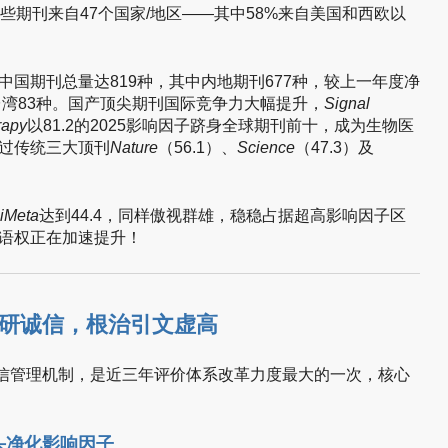
些期刊来自47个国家/地区——其中58%来自美国和西欧以
中国期刊总量达819种，其中内地期刊677种，较上一年度净
台湾83种。国产顶尖期刊国际竞争力大幅提升，
Signal
rapy
以81.2的2025影响因子跻身全球期刊前十，成为生物医
过传统三大顶刊
Nature
（56.1）、
Science
（47.3）及
iMeta
达到44.4，同样傲视群雄，稳稳占据超高影响因子区
语权正在加速提升！
研诚信，根治引文虚高
诚信管理机制，是近三年评价体系改革力度最大的一次，核心
头净化影响因子