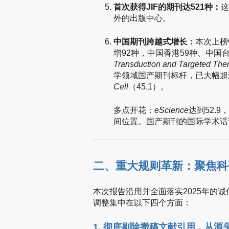
首次获得JIF的期刊达521种：
这
外的出版中心。
中国期刊跨越式增长：
本次上榜
增92种，中国香港59种、中国
Transduction and Targeted The
学领域国产期刊标杆，已大幅超
Cell
（45.1）。
多点开花：
eScience
达到52.9，
间位置。国产期刊的国际学术话
二、重大规则革新：聚焦科
本次报告沿用并全面落实2025年的
调整集中在以下四个方面：
1. 彻底剔除撤稿文献引用，从源